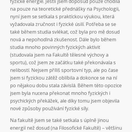
fyzické energie. Jestli jsem doposud pouze chodila
na pouze na teoretické přednášky na Psychologii,
nyní jsem se setkala s praktickou výukou, která
vyžadovala zručnost i fyzické úsilí. Potřeba se se
také během studia svlékat, což byla pro mě dosud
nová a nepohodlná zkušenost. Dále bylo během
studia mnoho povinných fyzických aktivit
(studovala jsem na Fakultě tělesné výchovy a
sportu), což jsem ze začátku také překonávala s
nelibostí. Nejsem příliš sportovní typ, ale po čase
jsem si fyzickou zátěž oblíbila a dokonce se na ní
po nějakou dobu stala závislá. Během této opozice
jsem byla nucena překonat mnoho fyzických i
psychických překážek, ale díky tomu jsem objevila
nové způsoby používání fyzické síly.
Na fakultě jsem se také setkala s úplně jinou
energií než dosud (na Filosofické Fakultě) – většinu