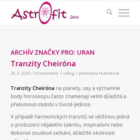
ARCHÍV ZNAČKY PRO:
URAN
Tranzity Cheiróna
/
/
/
26. 3. 2020
0 Komentáře
v
Blog
přidal
Jana Hubinková
Tranzity Cheiróna
na planety, osy a významné
body horoskopu často znamenají velmi důležitá a
přelomová období v životě jedince.
V případě harmonických tranzitů se většinou jedná
o probuzení nějakého talentu, inspirativní nebo
dokonce osudové setkání, důležité okolnosti