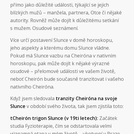
přímo jako důležité události, týkající se jejich
blízkých mužů – manžela, partnera, Otce či nějaké
autority. Rovněž může dojít k důležitému setkání
s mužem. Osudové seznámení.
Více určí postavení Slunce v domě horoskopu,
jeho aspekty a kterému domu Slunce vládne.
Pokud má Slunce vazbu na Cheiróna v nativním
horoskopu, pak může dojít k nějaké výrazné
osudové – přelomové události ve vašem životě,
neboť Cheirón bude současně tranzitovat i vašeho
nativního Cheiróna.
Když jsem sledovala
tranzity Cheiróna na svoje
Slunce
v období svého života, tak jsem zjistila toto:
tCheirón trigon Slunce (v 19ti letech):
Začátek
studia Fyzioterapie, čím se odstartovala velmi
významná etapa v mém životě – ukotvení v Praze,