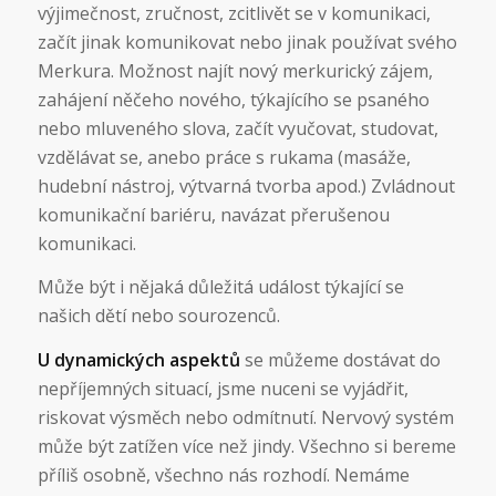
výjimečnost, zručnost, zcitlivět se v komunikaci,
začít jinak komunikovat nebo jinak používat svého
Merkura. Možnost najít nový merkurický zájem,
zahájení něčeho nového, týkajícího se psaného
nebo mluveného slova, začít vyučovat, studovat,
vzdělávat se, anebo práce s rukama (masáže,
hudební nástroj, výtvarná tvorba apod.) Zvládnout
komunikační bariéru, navázat přerušenou
komunikaci.
Může být i nějaká důležitá událost týkající se
našich dětí nebo sourozenců.
U dynamických aspektů
se můžeme dostávat do
nepříjemných situací, jsme nuceni se vyjádřit,
riskovat výsměch nebo odmítnutí. Nervový systém
může být zatížen více než jindy. Všechno si bereme
příliš osobně, všechno nás rozhodí. Nemáme