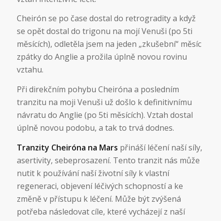
Cheirón se po čase dostal do retrogradity a když
se opět dostal do trigonu na mojí Venuši (po 5ti
měsících), odletěla jsem na jeden „zkušební“ měsíc
zpátky do Anglie a prožila úplně novou rovinu
vztahu.
Při direkčním pohybu Cheiróna a posledním
tranzitu na moji Venuši už došlo k definitivnímu
návratu do Anglie (po 5ti měsících). Vztah dostal
úplně novou podobu, a tak to trvá dodnes.
Tranzity Cheiróna na Mars
přináší léčení naší síly,
asertivity, sebeprosazení. Tento tranzit nás může
nutit k používání naší životní síly k vlastní
regeneraci, objevení léčivých schopností a ke
změně v přístupu k léčení. Může být zvýšená
potřeba následovat cíle, které vycházejí z naší