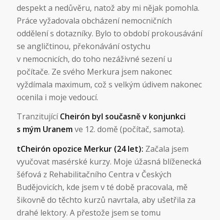
despekt a nedůvěru, natož aby mi nějak pomohla.
Práce vyžadovala obcházení nemocničních
oddělení s dotazníky. Bylo to období prokousávání
se angličtinou, překonávání ostychu
v nemocnicích, do toho nezáživné sezení u
počítače. Ze svého Merkura jsem nakonec
vyždímala maximum, což s velkým údivem nakonec
ocenila i moje vedoucí.
Tranzitující
Cheirón byl současně v konjunkci
s mým Uranem
ve 12. domě (počítač, samota).
tCheirón opozice Merkur (24 let):
Začala jsem
vyučovat masérské kurzy. Moje úžasná blíženecká
šéfová z Rehabilitačního Centra v Českých
Budějovicích, kde jsem v té době pracovala, mě
šikovně do těchto kurzů navrtala, aby ušetřila za
drahé lektory. A přestože jsem se tomu