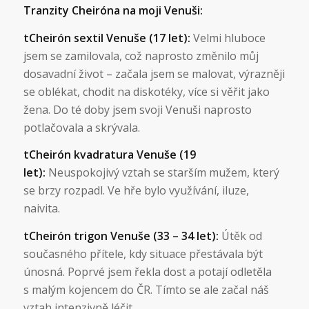
Tranzity Cheiróna na moji Venuši:
tCheirón sextil Venuše (17 let):
Velmi hluboce
jsem se zamilovala, což naprosto změnilo můj
dosavadní život – začala jsem se malovat, výrazněji
se oblékat, chodit na diskotéky, více si věřit jako
žena. Do té doby jsem svoji Venuši naprosto
potlačovala a skrývala.
tCheirón kvadratura Venuše (19
let):
Neuspokojivý vztah se starším mužem, který
se brzy rozpadl. Ve hře bylo využívání, iluze,
naivita.
tCheirón trigon Venuše (33 – 34 let):
Útěk od
současného přítele, kdy situace přestávala být
únosná. Poprvé jsem řekla dost a potají odletěla
s malým kojencem do ČR. Tímto se ale začal náš
vztah intenzivně léčit.