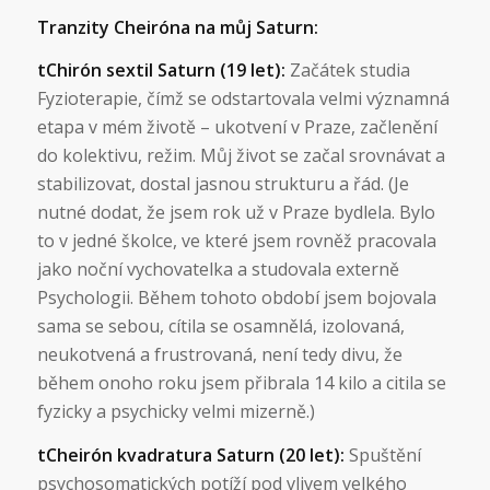
Tranzity Cheiróna na můj Saturn:
tChirón sextil Saturn (19 let):
Začátek studia
Fyzioterapie, čímž se odstartovala velmi významná
etapa v mém životě – ukotvení v Praze, začlenění
do kolektivu, režim. Můj život se začal srovnávat a
stabilizovat, dostal jasnou strukturu a řád. (Je
nutné dodat, že jsem rok už v Praze bydlela. Bylo
to v jedné školce, ve které jsem rovněž pracovala
jako noční vychovatelka a studovala externě
Psychologii. Během tohoto období jsem bojovala
sama se sebou, cítila se osamnělá, izolovaná,
neukotvená a frustrovaná, není tedy divu, že
během onoho roku jsem přibrala 14 kilo a citila se
fyzicky a psychicky velmi mizerně.)
tCheirón kvadratura Saturn (20 let):
Spuštění
psychosomatických potíží pod vlivem velkého