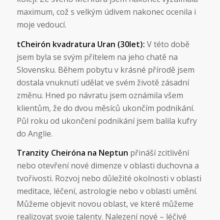
maximum, což s velkým údivem nakonec ocenila i
moje vedoucí.
tCheirón kvadratura Uran (30let):
V této době
jsem byla se svým přítelem na jeho chatě na
Slovensku. Během pobytu v krásné přírodě jsem
dostala vnuknutí udělat ve svém životě zásadní
změnu. Hned po návratu jsem oznámila všem
klientům, že do dvou měsíců ukončím podnikání.
Půl roku od ukončení podnikání jsem balila kufry
do Anglie.
Tranzity Cheiróna na Neptun
přináší zcitlivění
nebo otevření nové dimenze v oblasti duchovna a
tvořivosti. Rozvoj nebo důležité okolnosti v oblasti
meditace, léčení, astrologie nebo v oblasti umění.
Můžeme objevit novou oblast, ve které můžeme
realizovat svoje talenty. Nalezení nové – léčivé