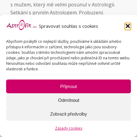
s mužem, který mě velmi posunul v Astrologii.
Setkání s prvním Astrologem. Probuzení.
Uvědomnění si své skutečné cesty. Na druhou
Spravovat souhlas s cookies
stranu poblouznění novými duchovními
energiemi, naivita a musím se i přiznat, že
Abychom poskytli co nejlepší služby, používáme k ukládání a/nebo
proběhla moje nevěra (vůči prvnímu manželovi).
přístupu k informacím o zařízení, technologie jako jsou soubory
cookies. Souhlas s těmito technologiemi nám umožní zpracovávat
Tranzity Cheiróna na Pluto
přináší léčení našich
údaje, jako je chování při procházení nebo jedinečná ID na tomto webu.
Nesouhlas nebo odvolání souhlasu může nepříznivě ovlivnit určité
hlubokých traumat, tlaků a potlačených emocí.
vlastnosti a funkce.
Léčení nebo potřeba změnit postoj k vlastní moci,
kontrole, vůli, vášním, žárlivosti, manipulaci,
Přijmout
vlastní smrtelnosti. Setkání nebo konfrontace
s někým nebo něčím, co v nás může oživit hluboce
Odmítnout
zasunutá traumata, co bude vyžadovat silnou vůli
a sebekontrolu. Nepodlehnout svým emocím,
Zobrazit předvolby
žárlivosti, vzteku, pomstychtivosti, sebelítosti,
svým stinným stránkám, čehož bychom pak mohli
Zásady cookies
litovat. Pokud se nám podaří tento tranzit