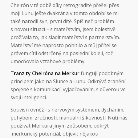
Cheirón v té době díky retrograditě přešel přes
moji Lunu ještě dvakrát a v tomto období se mi
také narodil syn, první dítě. Spíš než problém
s novou situací – s mateřstvím, jsem bolestivě
prožívala to, jak sladit mateřství s partnerstvím.
Mateřství mě naprosto pohltilo a můj přítel se
právem cítil odstrčený na poslední koleji, což
umocňovalo vztahové problémy.
Tranzity Cheiróna na Merkur
fungují podobným
principem jako na Slunce a Lunu. Odkrývá zranění
spojené s komunikací, vyjadřováním, s důvěrou ve
svoji inteligenci.
Souvisí rovněž i s nervovým systémem, dýcháním,
pohybem, zručností, manuální šikovností. Nutí nás
používat Merkura jiným způsobem, odkrýt
merkurický potenciál, objevit nějakou