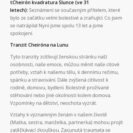
tCheirón kvadratura Slunce (ve 31
letech):
Seznámení se současným přítelem, které
bylo ze začátku velmi bolestivé a zraňující. Co jsem
se natrápila! Nyní jsme spolu 13 let a jsme
spokojení.
Tranzit Cheiróna na Lunu
Tyto tranzity zcitlivují ženskou stránku naší
osobnosti, naše emoce, můžou měnit naše citové
potřeby, vztah k našemu tělu, k dennímu režimu,
spánku a stravování. Dále zvýšená citlivost k
rodině, domovu, bydlení. Bolestně prožívané
stěhování nebo jiné okolnosti kolem domova.
Vzpomínky na dětství, neochota vyzrát.
Vztahy k významným ženám v našem životě
(Matka, sestra, manželka, partnerka) mohou projít
zatěžkávací zkouškou. Zasunutá traumata se