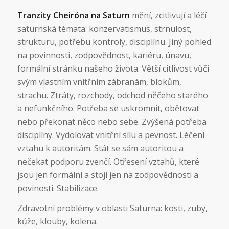
Tranzity Cheiróna na Saturn
mění, zcitlivují a léčí
saturnská témata: konzervatismus, strnulost,
strukturu, potřebu kontroly, disciplínu. Jiný pohled
na povinnosti, zodpovědnost, kariéru, únavu,
formální stránku našeho života. Větší citlivost vůči
svým vlastním vnitřním zábranám, blokům,
strachu. Ztráty, rozchody, odchod něčeho starého
a nefunkčního. Potřeba se uskromnit, obětovat
nebo překonat něco nebo sebe. Zvýšená potřeba
disciplíny. Vydolovat vnitřní sílu a pevnost. Léčení
vztahu k autoritám. Stát se sám autoritou a
nečekat podporu zvenčí. Otřesení vztahů, které
jsou jen formální a stojí jen na zodpovědnosti a
povinosti. Stabilizace.
Zdravotní problémy v oblasti Saturna: kosti, zuby,
kůže, klouby, kolena.