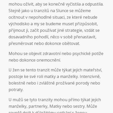
mohou oživit, aby se konečně vyčistila a odpustila.
Stejně jako u tranzitů na Slunce se můžeme
ocitnout v nepohodlné situaci, ze které nebude
východisko a my se budeme muset přizpůsobit,
přijmout ji, začít používat jiné strategie, vzdát se
dosavadního pohodlí, něco v sobě přenastavit,
přesměrovat nebo dokonce obětovat.
Mohou se objevit zdravotní nebo psychické potíže
nebo dokonce onemocnění.
U žen se tento tranzit může týkat jejich mateřství,
postoje ke své roli matky a manželky. Intenzivně,
bolestně nebo i zvláštně prožívané porody nebo
potraty.
U mužů se tyto tranzity mohou přímo týkat jejich
manželky, partnerky, Matky nebo sestry. Může
rovněž dojít k důležitému setkání s ženou.