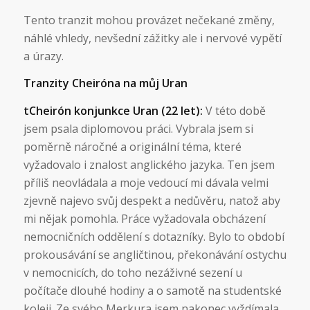
Tento tranzit mohou provázet nečekané změny,
náhlé vhledy, nevšední zážitky ale i nervové vypětí
a úrazy.
Tranzity Cheiróna na můj Uran
tCheirón konjunkce Uran (22 let):
V této době
jsem psala diplomovou práci. Vybrala jsem si
poměrně náročné a originální téma, které
vyžadovalo i znalost anglického jazyka. Ten jsem
příliš neovládala a moje vedoucí mi dávala velmi
zjevně najevo svůj despekt a nedůvěru, natož aby
mi nějak pomohla. Práce vyžadovala obcházení
nemocničních oddělení s dotazníky. Bylo to období
prokousávání se angličtinou, překonávání ostychu
v nemocnicích, do toho nezáživné sezení u
počítače dlouhé hodiny a o samotě na studentské
koleji. Ze svého Merkura jsem nakonec vyždímala