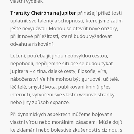
vlastní výdělek.
Tranzity Cheiróna na Jupiter
přinášejí příležitosti
uplatnit své talenty a schopnosti, které jsme zatím
ještě nevyužívali. Mohou se otevřít nové obzory,
přijít nové příležitosti, které budou vyžadovat
odvahu a riskování.
Léčení, potřeba jít jinou neobvyklou cestou,
nepohodlí, nepříjemné situace se budou týkat
Jupitera – cizina, daleké cesty, filosofie, víra,
náboženství. Ve hře mohou být guruové, učitelé,
léčitelé, smysl života, publikování knih (i přes
internet), vytvoření své vlastní webové stranky
nebo jiný způsob expanze.
Při dynamických aspektech můžeme bojovat s
vlastní vírou nebo morálními zásadami. Může dojít
ke zklamání nebo bolestivé zkušenosti s cizinou, s