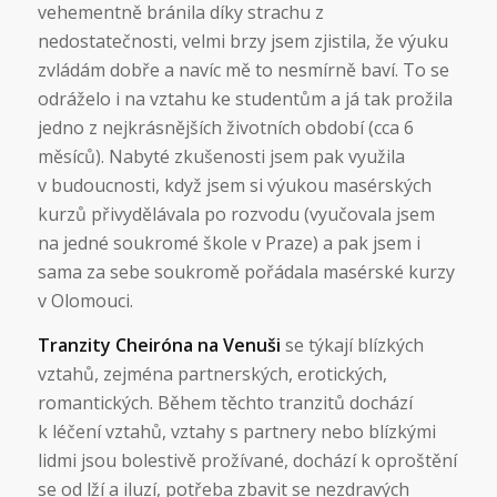
vehementně bránila díky strachu z
nedostatečnosti, velmi brzy jsem zjistila, že výuku
zvládám dobře a navíc mě to nesmírně baví. To se
odráželo i na vztahu ke studentům a já tak prožila
jedno z nejkrásnějších životních období (cca 6
měsíců). Nabyté zkušenosti jsem pak využila
v budoucnosti, když jsem si výukou masérských
kurzů přivydělávala po rozvodu (vyučovala jsem
na jedné soukromé škole v Praze) a pak jsem i
sama za sebe soukromě pořádala masérské kurzy
v Olomouci.
Tranzity Cheiróna na Venuši
se týkají blízkých
vztahů, zejména partnerských, erotických,
romantických. Během těchto tranzitů dochází
k léčení vztahů, vztahy s partnery nebo blízkými
lidmi jsou bolestivě prožívané, dochází k oproštění
se od lží a iluzí, potřeba zbavit se nezdravých