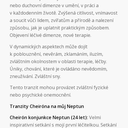
nebo duchovní dimenze v umění, v práci a
v každodenním životě. Zvýšená citlivost, vnímavost
a soucit vůči lidem, zvířatům a přírodě a nalezení
způsobu, jak je uplatnit praktickým způsobem.
Objevení léčivé dimenze, nové terapie.
V dynamických aspektech může dojít
k poblouznění, nevěrám, zklamáním, iluzím,
zvláštním okolnostem v oblasti terapie, léčby.
Úniky, chování, které je ovládáno nevědomím,
zneužívání. Zvláštní sny.
Tento tranzit mohou provázet zvláštní fyzické
nebo psychické onemocnění.
Tranzity Cheiróna na můj Neptun
Cheirón konjunkce Neptun (24 let):
Velmi
inspirativní setkání s mojí první léčitelkou. Setkání