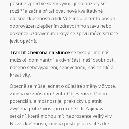
posune vpřed ve svém vývoji, jeho obzory se
rozšíří a začne přitahovat nové kvalitativně
odlišné zkušenosti a lidi. Většinou je tento posun
doprovázen zlepšením zdravotního stavu nebo
dokonce uzdravením, i když se zprvu může situace
jevit opačně.
Tranzit Cheiróna na Slunce
se týká přímo naší
mužské, dominantní, aktivní části naší osobnosti,
našeho sebevyjádření, sebevědomí, našich cílů a
kreativity.
Obecně se může jednat o důležité změny v životě.
Změna ve způsobu života. Objevení vnitřního
potenciálu a možnost jej prakticky uplatnit.
Zvýšená přitažlivost pro druhé lidi. Zajímavá
setkání, která mohou mít na zrozence velký vliv.
Nové zkušenosti, změna postoje k realitě a ke