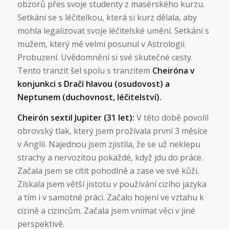
obzorů přes svoje studenty z masérského kurzu.
Setkání se s léčitelkou, která si kurz dělala, aby
mohla legalizovat svoje léčitelské umění. Setkání s
mužem, který mě velmi posunul v Astrologii.
Probuzení. Uvědomnění si své skutečné cesty.
Tento tranzit šel spolu s tranzitem
Cheiróna v
konjunkci s Dračí hlavou (osudovost) a
Neptunem (duchovnost, léčitelství).
Cheirón sextil Jupiter (31 let):
V této době povolil
obrovský tlak, který jsem prožívala první 3 měsíce
v Anglii. Najednou jsem zjistila, že se už neklepu
strachy a nervozitou pokaždé, když jdu do práce.
Začala jsem se cítit pohodlně a zase ve své kůži.
Získala jsem větší jistotu v používání cizího jazyka
a tím i v samotné práci. Začalo hojení ve vztahu k
cizině a cizincům. Začala jsem vnímat věci v jiné
perspektivě.