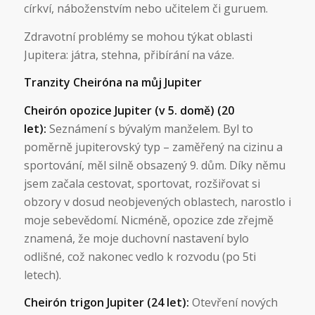
církví, náboženstvím nebo učitelem či guruem.
Zdravotní problémy se mohou týkat oblasti
Jupitera: játra, stehna, přibírání na váze.
Tranzity Cheiróna na můj Jupiter
Cheirón opozice Jupiter (v 5. domě) (20
let):
Seznámení s bývalým manželem. Byl to
poměrně jupiterovský typ – zaměřený na cizinu a
sportování, měl silně obsazený 9. dům. Díky němu
jsem začala cestovat, sportovat, rozšiřovat si
obzory v dosud neobjevených oblastech, narostlo i
moje sebevědomí. Nicméně, opozice zde zřejmě
znamená, že moje duchovní nastavení bylo
odlišné, což nakonec vedlo k rozvodu (po 5ti
letech).
Cheirón trigon Jupiter (24 let):
Otevření nových