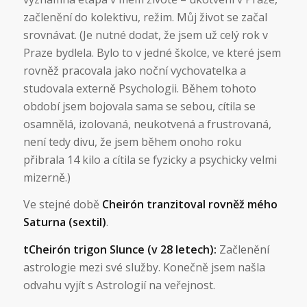
začlenění do kolektivu, režim. Můj život se začal
srovnávat. (Je nutné dodat, že jsem už celý rok v
Praze bydlela. Bylo to v jedné školce, ve které jsem
rovněž pracovala jako noční vychovatelka a
studovala externě Psychologii. Během tohoto
období jsem bojovala sama se sebou, cítila se
osamnělá, izolovaná, neukotvená a frustrovaná,
není tedy divu, že jsem během onoho roku
přibrala 14 kilo a cítila se fyzicky a psychicky velmi
mizerně.)
Ve stejné době
Cheirón tranzitoval rovněž mého
Saturna (sextil)
.
tCheirón trigon Slunce (v 28 letech):
Začlenění
astrologie mezi své služby. Konečně jsem našla
odvahu vyjít s Astrologií na veřejnost.