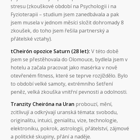
stresu (zkouškové období na Psychologii i na
Fyzioterapii – studium jsem zanedbávala a pak
jsem musela v jednom měsíci složit dohromady 8
zkoušek, do toho jsem řešila partnerský a
přátelské vztahy).
tCheirón opozice Saturn (28 let):
V této době
jsem se přestěhovala do Olomouce, bydlela jsem v
hotelu a začala pracovat jako masérka v nově
otevřeném fitness, které se teprve rozjíždělo. Bylo
to období velké samoty, extrémního šetření
peněz, velká zkouška vnitřní pevnosti a odolnosti.
Tranzity Cheiróna na Uran
probouzí, mění,
zcitlivují a odkrývají uranská témata: svobodu,
originalitu, intuici, genialitu, vize, technologie,
elektroniku, pokrok, astrologii, přátelství, zájmové
a politické skupiny, přání a naděje.