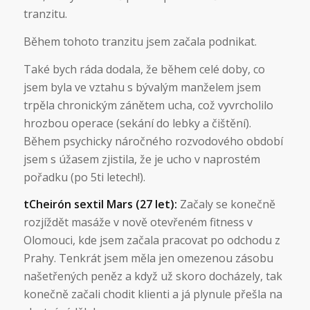
tranzitu.
Během tohoto tranzitu jsem začala podnikat.
Také bych ráda dodala, že během celé doby, co
jsem byla ve vztahu s bývalým manželem jsem
trpěla chronickým zánětem ucha, což vyvrcholilo
hrozbou operace (sekání do lebky a čištění).
Během psychicky náročného rozvodového období
jsem s úžasem zjistila, že je ucho v naprostém
pořadku (po 5ti letech!).
tCheirón sextil Mars (27 let):
Začaly se konečně
rozjíždět masáže v nově otevřeném fitness v
Olomouci, kde jsem začala pracovat po odchodu z
Prahy. Tenkrát jsem měla jen omezenou zásobu
našetřených peněz a když už skoro docházely, tak
konečně začali chodit klienti a já plynule přešla na