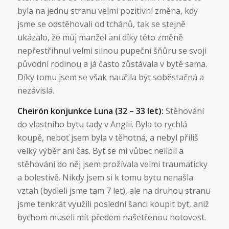
byla na jednu stranu velmi pozitivní změna, kdy
jsme se odstěhovali od tchánů, tak se stejně
ukázalo, že můj manžel ani díky této změně
nepřestřihnul velmi silnou pupeční šňůru se svoji
původní rodinou a já často zůstávala v bytě sama.
Díky tomu jsem se však naučila být soběstačná a
nezávislá.
Cheirón konjunkce Luna (32 – 33 let):
Stěhování
do vlastního bytu tady v Anglii. Byla to rychlá
koupě, neboť jsem byla v těhotná, a nebyl příliš
velký výběr ani čas. Byt se mi vůbec nelíbil a
stěhování do něj jsem prožívala velmi traumaticky
a bolestivě. Nikdy jsem si k tomu bytu nenašla
vztah (bydleli jsme tam 7 let), ale na druhou stranu
jsme tenkrát využili poslední šanci koupit byt, aniž
bychom museli mít předem našetřenou hotovost.