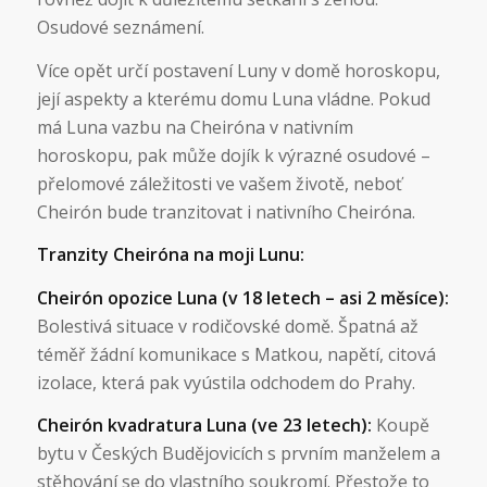
Osudové seznámení.
Více opět určí postavení Luny v domě horoskopu,
její aspekty a kterému domu Luna vládne. Pokud
má Luna vazbu na Cheiróna v nativním
horoskopu, pak může dojík k výrazné osudové –
přelomové záležitosti ve vašem životě, neboť
Cheirón bude tranzitovat i nativního Cheiróna.
Tranzity Cheiróna na moji Lunu:
Cheirón opozice Luna (v 18 letech – asi 2 měsíce):
Bolestivá situace v rodičovské domě. Špatná až
téměř žádní komunikace s Matkou, napětí, citová
izolace, která pak vyústila odchodem do Prahy.
Cheirón kvadratura Luna (ve 23 letech):
Koupě
bytu v Českých Budějovicích s prvním manželem a
stěhování se do vlastního soukromí. Přestože to