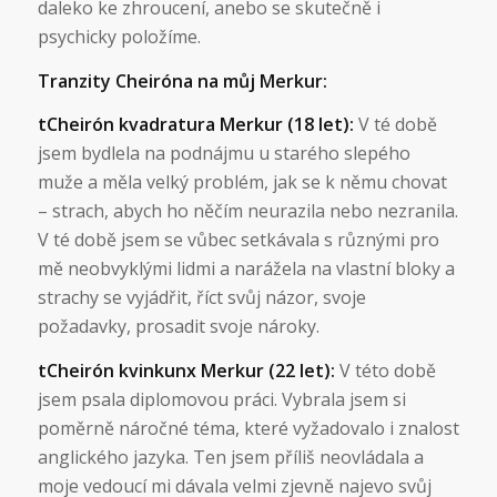
daleko ke zhroucení, anebo se skutečně i
psychicky položíme.
Tranzity Cheiróna na můj Merkur:
tCheirón kvadratura Merkur (18 let):
V té době
jsem bydlela na podnájmu u starého slepého
muže a měla velký problém, jak se k němu chovat
– strach, abych ho něčím neurazila nebo nezranila.
V té době jsem se vůbec setkávala s různými pro
mě neobvyklými lidmi a narážela na vlastní bloky a
strachy se vyjádřit, říct svůj názor, svoje
požadavky, prosadit svoje nároky.
tCheirón kvinkunx Merkur (22 let):
V této době
jsem psala diplomovou práci. Vybrala jsem si
poměrně náročné téma, které vyžadovalo i znalost
anglického jazyka. Ten jsem příliš neovládala a
moje vedoucí mi dávala velmi zjevně najevo svůj