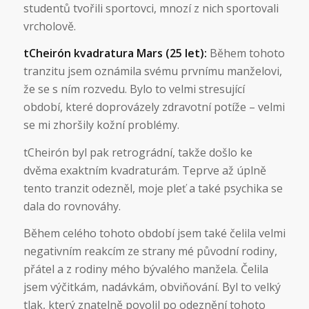
studentů tvořili sportovci, mnozí z nich sportovali
vrcholově.
tCheirón kvadratura Mars (25 let):
Během tohoto
tranzitu jsem oznámila svému prvnímu manželovi,
že se s ním rozvedu. Bylo to velmi stresující
období, které doprovázely zdravotní potíže – velmi
se mi zhoršily kožní problémy.
tCheirón byl pak retrográdní, takže došlo ke
dvěma exaktním kvadraturám. Teprve až úplně
tento tranzit odezněl, moje pleť a také psychika se
dala do rovnováhy.
Během celého tohoto období jsem také čelila velmi
negativním reakcím ze strany mé původní rodiny,
přátel a z rodiny mého bývalého manžela. Čelila
jsem výčitkám, nadávkám, obviňování. Byl to velký
tlak, který znatelně povolil po odeznění tohoto