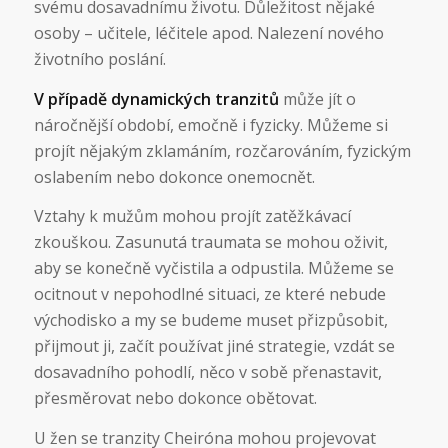
svému dosavadnímu životu. Důležitost nějaké
osoby – učitele, léčitele apod. Nalezení nového
životního poslání.
V případě dynamických tranzitů
může jít o
náročnější období, emočně i fyzicky. Můžeme si
projít nějakým zklamáním, rozčarováním, fyzickým
oslabením nebo dokonce onemocnět.
Vztahy k mužům mohou projít zatěžkávací
zkouškou. Zasunutá traumata se mohou oživit,
aby se konečně vyčistila a odpustila. Můžeme se
ocitnout v nepohodlné situaci, ze které nebude
východisko a my se budeme muset přizpůsobit,
přijmout ji, začít používat jiné strategie, vzdát se
dosavadního pohodlí, něco v sobě přenastavit,
přesměrovat nebo dokonce obětovat.
U žen se tranzity Cheiróna mohou projevovat