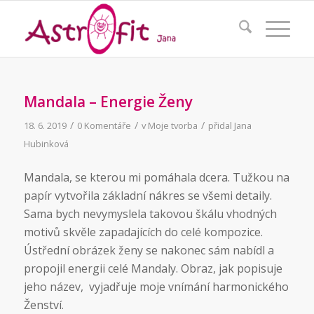
Mandala – Energie Ženy
/
/
/
18. 6. 2019
0 Komentáře
v
Moje tvorba
přidal
Jana
Hubinková
Mandala, se kterou mi pomáhala dcera. Tužkou na
papír vytvořila základní nákres se všemi detaily.
Sama bych nevymyslela takovou škálu vhodných
motivů skvěle zapadajících do celé kompozice.
Ústřední obrázek ženy se nakonec sám nabídl a
propojil energii celé Mandaly. Obraz, jak popisuje
jeho název, vyjadřuje moje vnímání harmonického
Ženství.