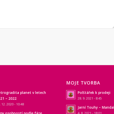
MOJE TVORBA
trogradita planet v letech
Polštářek k prodeji
21 – 2022
28. 9. 2021 - 8:45
. 12. 2020 - 10:48
Jarní Touhy – Manda
py osobností podle fáze
4. 8. 2021 - 18:01