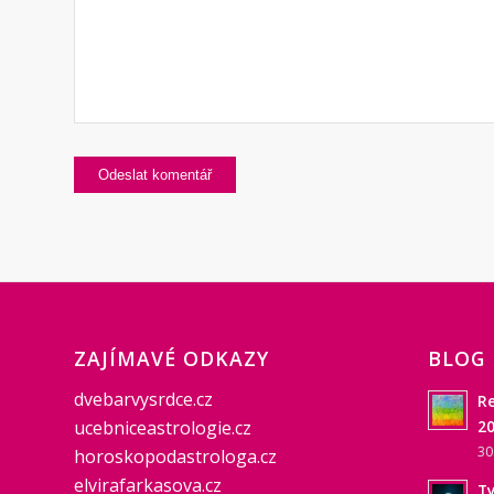
ZAJÍMAVÉ ODKAZY
BLOG
dvebarvysrdce.cz
Re
ucebniceastrologie.cz
20
30
horoskopodastrologa.cz
elvirafarkasova.cz
Ty