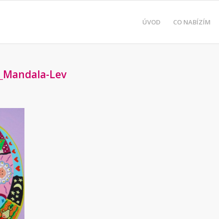
ÚVOD
CO NABÍZÍM
á_Mandala-Lev