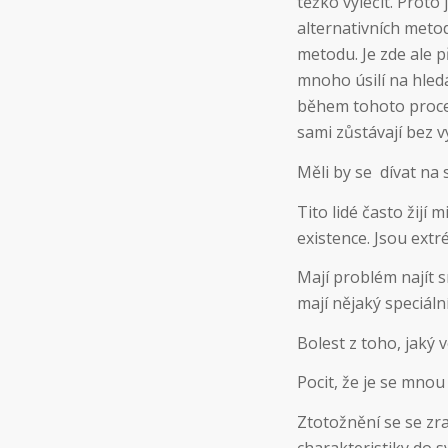
těžko vyléčit. Proto
alternativních meto
metodu. Je zde ale p
mnoho úsilí na hled
během tohoto proce
sami zůstávají bez v
Měli by se dívat na 
Tito lidé často žijí 
existence. Jsou extr
Mají problém najít sm
mají nějaký speciální
Bolest z toho, jaký 
Pocit, že je se mnou
Ztotožnění se se z
charakteristiky do s