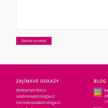
ZAJÍMAVÉ ODKAZY
BLOG
dvebarvysrdce.cz
Re
ucebniceastrologie.cz
20
30
horoskopodastrologa.cz