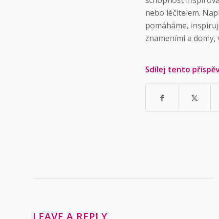
nebo léčitelem. Nap
pomáháme, inspirujem
znameními a domy, v
Sdílej tento příspě
LEAVE A REPLY