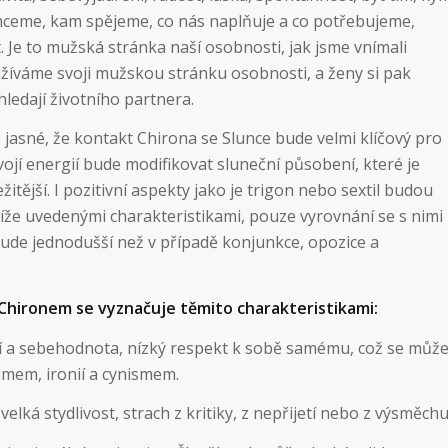
hceme, kam spějeme, co nás naplňuje a co potřebujeme,
 Je to mužská stránka naší osobnosti, jak jsme vnímali
užíváme svoji mužskou stránku osobnosti, a ženy si pak
ledají životního partnera.
 jasné, že kontakt Chirona se Slunce bude velmi klíčový pro
vojí energií bude modifikovat sluneční působení, které je
itější. I pozitivní aspekty jako je trigon nebo sextil budou
íže uvedenými charakteristikami, pouze vyrovnání se s nimi
 bude jednodušší než v případě konjunkce, opozice a
 Chironem se vyznačuje těmito charakteristikami:
 a sebehodnota, nízký respekt k sobě samému, což se můž
mem, ironií a cynismem.
velká stydlivost, strach z kritiky, z nepřijetí nebo z výsměchu