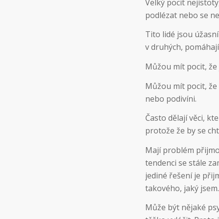
Velký pocit nejistot
podlézat nebo se n
Tito lidé jsou úžasn
v druhých, pomáhají j
Můžou mít pocit, že j
Můžou mít pocit, že
nebo podivíni.
Často dělají věci, k
protože že by se chtě
Mají problém přijmo
tendenci se stále z
jediné řešení je př
takového, jaký jsem.
Může být nějaké psy