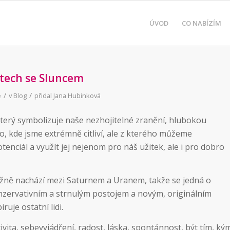
ÚVOD
CO NABÍZÍM
ktech se Sluncem
/
/
e
v
Blog
přidal
Jana Hubinková
 který symbolizuje naše nezhojitelné zranění, hlubokou
o, kde jsme extrémně citliví, ale z kterého můžeme
enciál a využít jej nejenom pro náš užitek, ale i pro dobro
žně nachází mezi Saturnem a Uranem, takže se jedná o
nzervativním a strnulým postojem a novým, originálním
ruje ostatní lidi.
ivita, sebevyjádření, radost, láska, spontánnost, být tím, ký