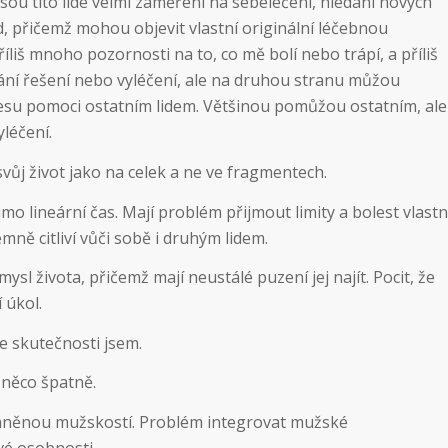
 jsou tito lidé velmi zaměření na sebeléčení, hledání nových
d, přičemž mohou objevit vlastní originální léčebnou
říliš mnoho pozornosti na to, co mě bolí nebo trápí, a příliš
ání řešení nebo vyléčení, ale na druhou stranu můžou
su pomoci ostatním lidem. Většinou pomůžou ostatním, ale
yléčení.
svůj život jako na celek a ne ve fragmentech.
mimo lineární čas. Mají problém přijmout limity a bolest vlastn
émně citliví vůči sobě i druhým lidem.
ysl života, přičemž mají neustálé puzení jej najít. Pocit, že
 úkol.
ve skutečnosti jsem.
 něco špatně.
raněnou mužskostí. Problém integrovat mužské
vé osobnosti.