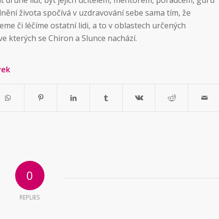
lnění života spočívá v uzdravování sebe sama tím, že
e či léčíme ostatní lidi, a to v oblastech určených
e kterých se Chiron a Slunce nachází.
vek
0
REPLIES