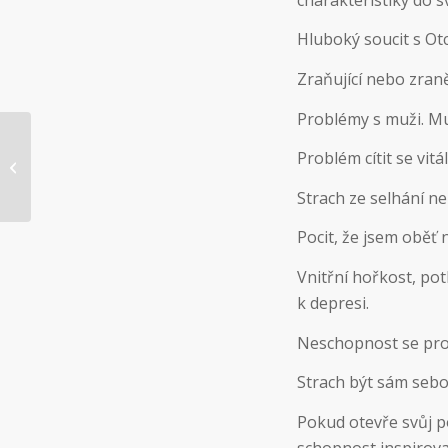
Hluboký soucit s Ot
Zraňující nebo zran
Problémy s muži. Mu
Problém cítit se vitá
Jen taková inspirace
Strach ze selhání n
Pocit, že jsem oběť 
Vnitřní hořkost, pot
k depresi.
Neschopnost se pro
Strach být sám sebo
Pokud otevře svůj p
schopnost inspirova