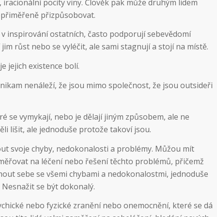
y, iracionální pocity viny. Člověk pak může druhým lidem
epřiměřeně přizpůsobovat.
í v inspirování ostatních, často podporují sebevědomí
im růst nebo se vyléčit, ale sami stagnují a stojí na místě.
e jejich existence bolí.
 nikam nenáleží, že jsou mimo společnost, že jsou outsideři
teré se vymykají, nebo je dělají jiným způsobem, ale ne
li lišit, ale jednoduše protože takoví jsou.
ut svoje chyby, nedokonalosti a problémy. Můžou mít
aměřovat na léčení nebo řešení těchto problémů, přičemž
ijmout sebe se všemi chybami a nedokonalostmi, jednoduše
 Nesnažit se být dokonalý.
chické nebo fyzické zranění nebo onemocnění, které se dá