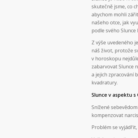
skutečně jsme, co c
abychom mohli zářit.
našeho otce, jak vy
podle svého Slunce h
Z výše uvedeného je
náš život, protože s
v horoskopu nejdůlež
zabarvovat Slunce n
a jejich zpracování
kvadratury.
Slunce v aspektu s
Snížené sebevědomí
kompenzovat narcis
Problém se vyjádřit, 