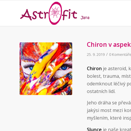
Chiron v aspe
/
25. 9. 2019
0 Komentář
Chiron
je asteroid,
bolest, trauma, míst
odemknout léčivý pot
ostatních lidí.
Jeho dráha se převá
jakýsi most mezi ko
myšlením, které inspi
Slunce
je naše kreat