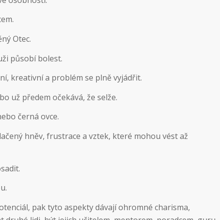
cem.
ěný Otec.
ži působí bolest.
lní, kreativní a problém se plně vyjádřit.
ebo už předem očekává, že selže.
nebo černá ovce.
lačený hněv, frustrace a vztek, které mohou vést až
sadit.
u.
otenciál, pak tyto aspekty dávají ohromné charisma,
t druhé lidi, být jejich učitelem, mentorem, poradcem, guru